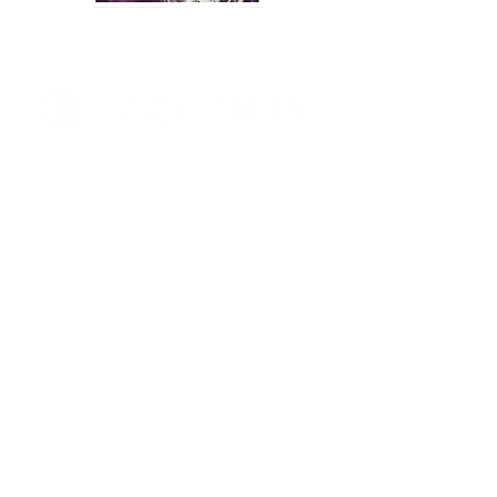
SUR
La
LES
Bonne
TRACES
Semence
DU
ukrainien
MAÎTRE
2026
LeChemin / l'Association Évangile &
Bienfaisance a été créé pour
propager l'évangile et soutenir les
démunis.
En savoir plus
RÉSEAUX SOCIAUX
ADRESSE
Rue du Bourg 39
CH 1860 Aigle