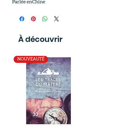
Parlée enChine
À découvrir
NOUVEAUTÉ
SUR
La
LES
Bonne
TRACES
Semence