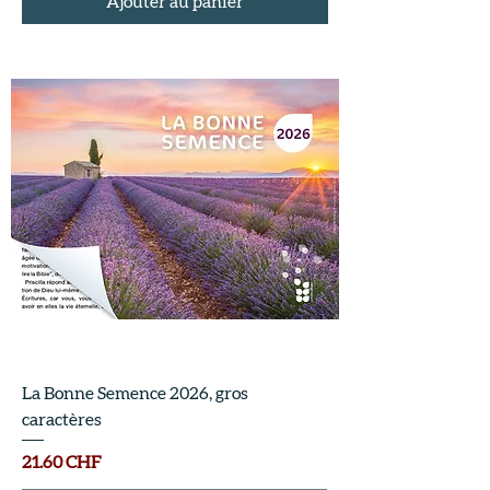
Ajouter au panier
La Bonne Semence 2026, gros
caractères
Prix
21.60 CHF