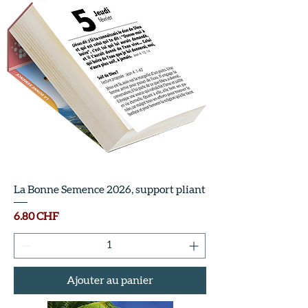
La Bonne Semence 2026, support pliant
Prix
6.80 CHF
Ajouter au panier