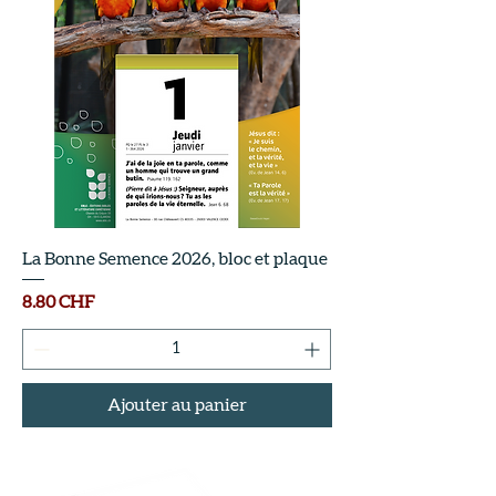
La Bonne Semence 2026, bloc et plaque
Prix
8.80 CHF
Ajouter au panier