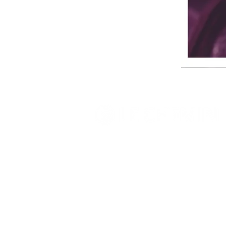
SUR
LES
TRACES
DU
MAÎTRE
LeChemin / l'Association Évangile &
Bienfaisance a été créé pour
propager l'évangile et soutenir les
démunis.
En savoir plus