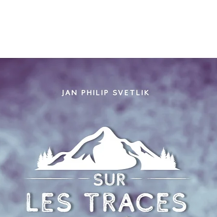
pour vo
command
un peu 
livrer. 
à la de
de rédu
remerci
décision