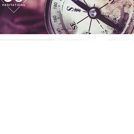
Aperçu rapide
RÉSEAUX SOCIAUX
ADRESSE
Rue du Bourg 39
CH 1860 Aigle
HORAIRES
dimanche - mardi: fermé