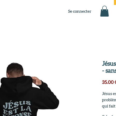
Se connecter
Jésus
- san
35.00
Jésus es
problèm
qui fait
une bon