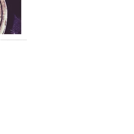
La
Bonne
Semence
ukrainien
2026
TÉLÉPHONE
+41 24 466 65 05
EMAIL
contact@lechemin.ch
INFORMATIONS
Protection des données