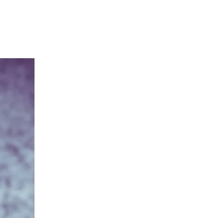
us dès que vous passez 
e, c'est pourquoi il nous faut 
plus de temps pour vous le 
Le fait de fabriquer des produits 
mande plutôt qu'en vrac permet 
ire la surproduction. Nous vous 
ons donc de prendre des 
s d'achat réfléchies !